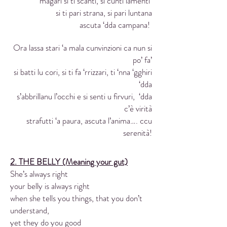
magari si ti scanti, si cunti lamenti
si ti pari strana, si pari luntana
ascuta ‘dda campana!
Ora lassa stari ‘a mala cunvinzioni ca nun si
po’ fa’
si batti lu cori, si ti fa ‘rrizzari, ti ‘nna ‘gghiri
‘dda
s’abbrillanu l’occhi e si senti u firvuri, ‘dda
c’è virità
strafutti ‘a paura, ascuta l’anima…. ccu
serenità!
2. THE BELLY (Meaning your gut)
She’s always right
your belly is always right
when she tells you things, that you don’t
understand,
yet they do you good