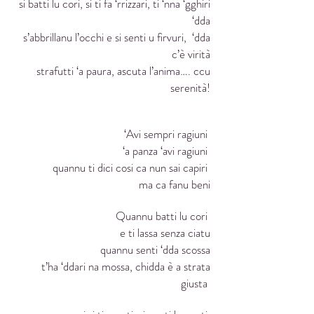
si batti lu cori, si ti fa ‘rrizzari, ti ‘nna ‘gghiri
‘dda
s’abbrillanu l’occhi e si senti u firvuri, ‘dda
c’è virità
strafutti ‘a paura, ascuta l’anima…. ccu
serenità!
‘Avi sempri ragiuni
‘a panza ‘avi ragiuni
quannu ti dici cosi ca nun sai capiri
ma ca fanu beni
Quannu batti lu cori
e ti lassa senza ciatu
quannu senti ‘dda scossa
t’ha ‘ddari na mossa, chidda è a strata
giusta