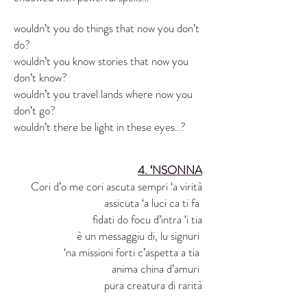
wouldn’t you do things that now you don’t
do?
wouldn’t you know stories that now you
don’t know?
wouldn’t you travel lands where now you
don’t go?
wouldn’t there be light in these eyes..?
4. ‘NSONNA
Cori d’o me cori ascuta sempri ‘a virità
assicuta ‘a luci ca ti fa
fidati do focu d’intra ‘i tia
è un messaggiu di, lu signuri
‘na missioni forti c’aspetta a tia
anima china d’amuri
pura creatura di rarità