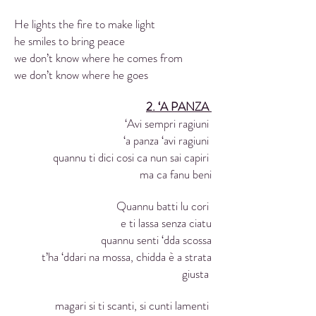
He lights the fire to make light
he smiles to bring peace
we don’t know where he comes from
we don’t know where he goes
2. ‘A PANZA
‘Avi sempri ragiuni
‘a panza ‘avi ragiuni
quannu ti dici cosi ca nun sai capiri
ma ca fanu beni
Quannu batti lu cori
e ti lassa senza ciatu
quannu senti ‘dda scossa
t’ha ‘ddari na mossa, chidda è a strata
giusta
magari si ti scanti, si cunti lamenti