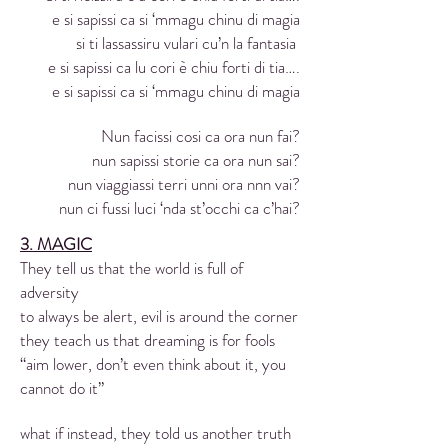
e si sapissi ca si ‘mmagu chinu di magia
si ti lassassiru vulari cu’n la fantasia
e si sapissi ca lu cori è chiu forti di tia….
e si sapissi ca si ‘mmagu chinu di magia
Nun facissi cosi ca ora nun fai?
nun sapissi storie ca ora nun sai?
nun viaggiassi terri unni ora nnn vai?
nun ci fussi luci ‘nda st’occhi ca c’hai?
3. MAGIC
They tell us that the world is full of
adversity
to always be alert, evil is around the corner
they teach us that dreaming is for fools
“aim lower, don’t even think about it, you
cannot do it”
what if instead, they told us another truth