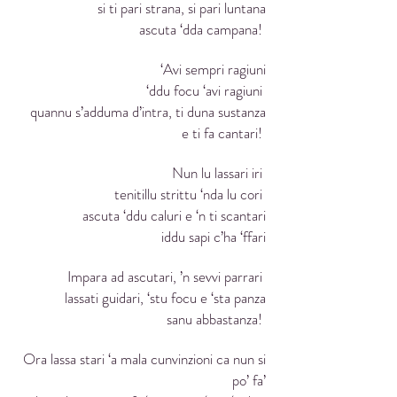
si ti pari strana, si pari luntana
ascuta ‘dda campana!
‘Avi sempri ragiuni
‘ddu focu ‘avi ragiuni
quannu s’adduma d’intra, ti duna sustanza
e ti fa cantari!
Nun lu lassari iri
tenitillu strittu ‘nda lu cori
ascuta ‘ddu caluri e ‘n ti scantari
iddu sapi c’ha ‘ffari
Impara ad ascutari, ’n sevvi parrari
lassati guidari, ‘stu focu e ‘sta panza
sanu abbastanza!
Ora lassa stari ‘a mala cunvinzioni ca nun si
po’ fa’