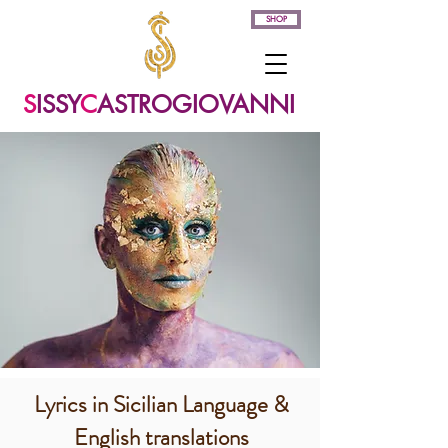
SHOP
S
ISSY
C
ASTROGIOVANNI
Lyrics in Sicilian Language &
English translations