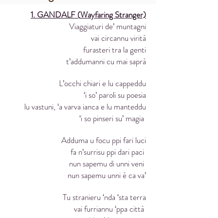
1. GANDALF (
Wayfaring Stranger)
Viaggiaturi de’ muntagni
vai circannu virità
furasteri tra la genti
t’addumanni cu mai saprà
L’occhi chiari e lu cappeddu
‘i so’ paroli su poesia
lu vastuni, ‘a varva ianca e lu manteddu
‘i so pinseri su’ magia
Adduma u focu ppi fari luci
fa n’surrisu ppi dari paci
nun sapemu di unni veni
nun sapemu unni è ca va’
Tu stranieru ‘nda ‘sta terra
vai furriannu ‘ppa città