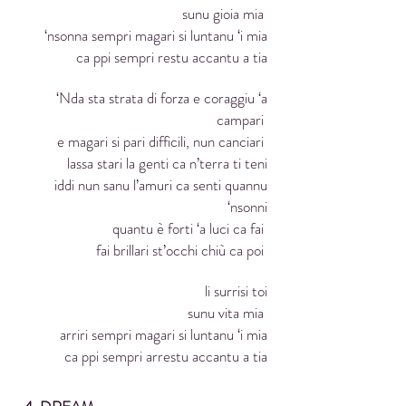
sunu gioia mia
‘nsonna sempri magari si luntanu ‘i mia
ca ppi sempri restu accantu a tia
‘Nda sta strata di forza e coraggiu ‘a
campari
e magari si pari difficili, nun canciari
lassa stari la genti ca n’terra ti teni
iddi nun sanu l’amuri ca senti quannu
‘nsonni
quantu è forti ‘a luci ca fai
fai brillari st’occhi chiù ca poi
li surrisi toi
sunu vita mia
arriri sempri magari si luntanu ‘i mia
ca ppi sempri arrestu accantu a tia