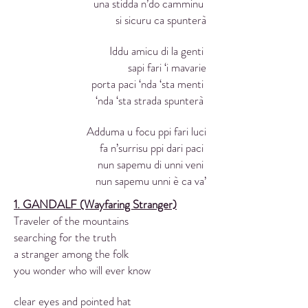
una stidda n’do camminu
si sicuru ca spunterà
Iddu amicu di la genti
sapi fari ‘i mavarie
porta paci ‘nda ‘sta menti
‘nda ‘sta strada spunterà
Adduma u focu ppi fari luci
fa n’surrisu ppi dari paci
nun sapemu di unni veni
nun sapemu unni è ca va’
1. GANDALF (Wayfaring Stranger)
Traveler of the mountains
searching for the truth
a stranger among the folk
you wonder who will ever know
clear eyes and pointed hat