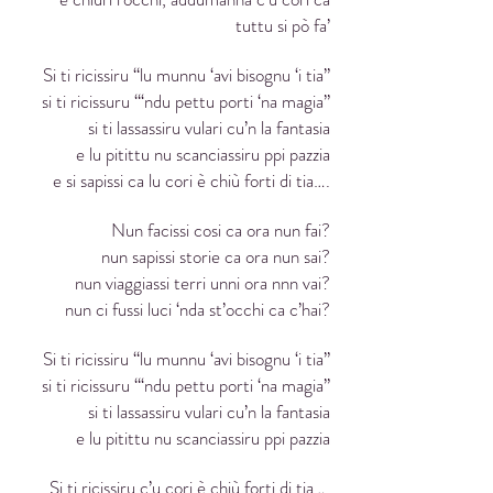
tuttu si pò fa’
Si ti ricissiru “lu munnu ‘avi bisognu ‘i tia”
si ti ricissuru “‘ndu pettu porti ‘na magia”
si ti lassassiru vulari cu’n la fantasia
e lu pitittu nu scanciassiru ppi pazzia
e si sapissi ca lu cori è chiù forti di tia….
Nun facissi cosi ca ora nun fai?
nun sapissi storie ca ora nun sai?
nun viaggiassi terri unni ora nnn vai?
nun ci fussi luci ‘nda st’occhi ca c’hai?
Si ti ricissiru “lu munnu ‘avi bisognu ‘i tia”
si ti ricissuru “‘ndu pettu porti ‘na magia”
si ti lassassiru vulari cu’n la fantasia
e lu pitittu nu scanciassiru ppi pazzia
Si ti ricissiru c’u cori è chiù forti di tia….