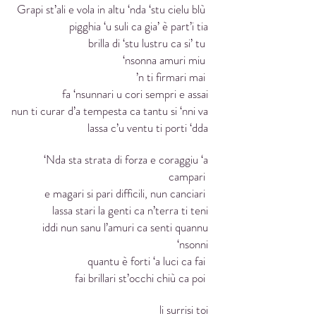
Grapi st’ali e vola in altu ‘nda ‘stu cielu blù
pigghia ‘u suli ca gia’ è part’i tia
brilla di ‘stu lustru ca si’ tu
‘nsonna amuri miu
’n ti firmari mai
fa ‘nsunnari u cori sempri e assai
nun ti curar d’a tempesta ca tantu si ‘nni va
lassa c’u ventu ti porti ‘dda
‘Nda sta strata di forza e coraggiu ‘a
campari
e magari si pari difficili, nun canciari
lassa stari la genti ca n’terra ti teni
iddi nun sanu l’amuri ca senti quannu
‘nsonni
quantu è forti ‘a luci ca fai
fai brillari st’occhi chiù ca poi
li surrisi toi