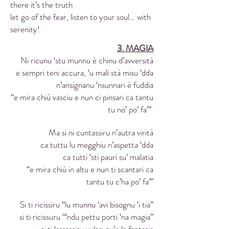
there it’s the truth
let go of the fear, listen to your soul… with
serenity!
3. MAGIA
Ni ricunu ‘stu munnu è chinu d’avversità
e sempri teni accura, ‘u mali stà misu ‘dda
n’ansignanu ‘nsunnari è fuddia
“e mira chiù vasciu e nun ci pinsari ca tantu
tu no’ po’ fa’”
Ma si ni cuntassiru n’autra virità
ca tuttu lu megghiu n’aspetta ‘dda
ca tutti ‘sti pauri su’ malatia
“e mira chiù in altu e nun ti scantari ca
tantu tu c’ha po’ fa’”
Si ti ricissiru “lu munnu ‘avi bisognu ‘i tia”
si ti ricissuru “‘ndu pettu porti ‘na magia”