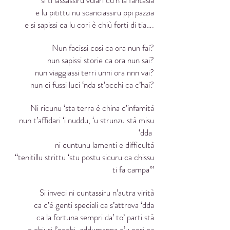
si ti lassassiru vulari cu’n la fantasia
e lu pitittu nu scanciassiru ppi pazzia
e si sapissi ca lu cori è chiù forti di tia….
Nun facissi cosi ca ora nun fai?
nun sapissi storie ca ora nun sai?
nun viaggiassi terri unni ora nnn vai?
nun ci fussi luci ‘nda st’occhi ca c’hai?
Ni ricunu ‘sta terra è china d’infamità
nun t’affidari ‘i nuddu, ‘u strunzu stà misu
‘dda
ni cuntunu lamenti e difficultà
“tenitillu strittu ‘stu postu sicuru ca chissu
ti fa campa’”
Si inveci ni cuntassiru n’autra virità
ca c’è genti speciali ca s’attrova ‘dda
ca la fortuna sempri da’ to’ parti stà
e chiuri l’occhi, addumanna c’u cori ca